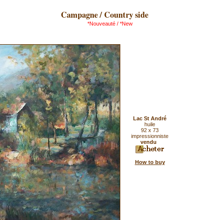
Campagne / Country side
*Nouveauté / *New