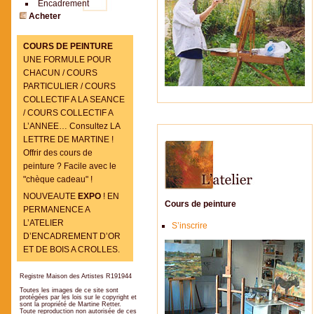
Encadrement
Acheter
COURS DE PEINTURE
UNE FORMULE POUR
CHACUN / COURS
PARTICULIER / COURS
COLLECTIF A LA SEANCE
/ COURS COLLECTIF A
L’ANNEE… Consultez LA
LETTRE DE MARTINE !
Offrir des cours de
peinture ? Facile avec le
"chèque cadeau" !
NOUVEAUTE
EXPO
! EN
Cours de peinture
PERMANENCE A
L’ATELIER
S’inscrire
D’ENCADREMENT D’OR
ET DE BOIS A CROLLES.
Registre Maison des Artistes R191944
Toutes les images de ce site sont
protégées par les lois sur le copyright et
sont la propriété de Martine Retter.
Toute reproduction non autorisée de ces