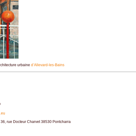
rchitecture urbaine
d’Allevard-les-Bains
:
9
m.eu
r 36, rue Docteur Charvet 38530 Pontcharra