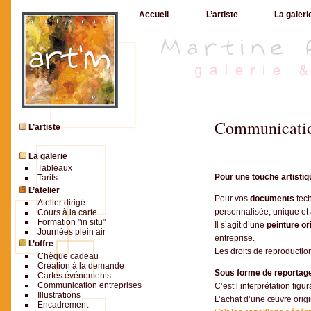
Accueil
L’artiste
La galeri
Communicatio
L’artiste
La galerie
Tableaux
Pour une touche artistiq
Tarifs
L’atelier
Pour vos
documents
tec
Atelier dirigé
personnalisée, unique et a
Cours à la carte
Formation "in situ"
Il s’agit d’une
peinture or
Journées plein air
entreprise.
L’offre
Les droits de reproduction 
Chèque cadeau
Création à la demande
Sous forme de reportag
Cartes événements
Communication entreprises
C’est l’interprétation fig
Illustrations
L’achat d’une œuvre origin
Encadrement