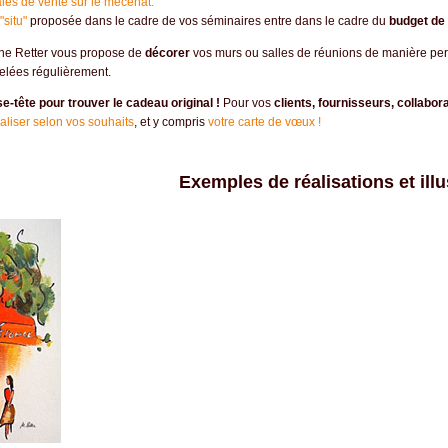
ales de vente sur le mécénat.
"situ"
proposée dans le cadre de vos séminaires entre dans le cadre du
budget de 
ine Retter vous propose de
décorer
vos murs ou salles de réunions de manière per
elées régulièrement.
se-tête pour trouver le cadeau original !
Pour vos
clients, fournisseurs, collabor
éaliser selon vos souhaits
, et y compris
votre carte de vœux !
Exemples de réalisations et illu