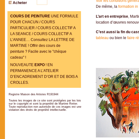
Voir les conditions génér
Acheter
De même, la
formation in 
COURS DE PEINTURE
UNE FORMULE
L’art en entreprise
, Mart
POUR CHACUN / COURS
location d’œuvres renouv
PARTICULIER / COURS COLLECTIF A
C’est aussi la fin du cas
LA SEANCE / COURS COLLECTIF A
tableau
ou bien le
faire r
L’ANNEE… Consultez LA LETTRE DE
MARTINE ! Offrir des cours de
peinture ? Facile avec le "chèque
cadeau" !
NOUVEAUTE
EXPO
! EN
PERMANENCE A L’ATELIER
D’ENCADREMENT D’OR ET DE BOIS A
CROLLES.
Registre Maison des Artistes R191944
Toutes les images de ce site sont protégées par les lois
sur le copyright et sont la propriété de Martine Retter.
Toute reproduction non autorisée de ces images est une
violation des droits de propriété intellectuelle.